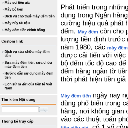
Máy soi tiền giả
Phát triển trong nhữ
Máy bó tiền
dụng trong Ngân hàng
Dịch vụ cho thuê máy đếm tiền
cường hiệu quả phát 
Máy hủy tài liệu
đếm.
còn cho 
Máy đếm tiền chính hãng
Máy đếm
lượng tiền định trước 
Custom link
năm 1980, các
máy đếm
Dịch vụ sửa chữa máy đếm
được cải tiến với việ
tiền
bộ đếm tốc độ cao để 
Sửa máy đếm tiền, sửa chữa
máy đếm tiền
đếm hàng ngàn tờ tiền
Hướng dẫn sử dụng máy đếm
thời phát hiện tiền gi
tiền
Lịch sử ra đời của tiền tệ Việt
Nam
ngày nay n
Máy đếm tiền
Tìm kiếm Nội dung
dùng phổ biển trong c
hàng, nơi không gian
vào các thuật toán ph
Thống kê truy cập
, có 1 số cô
tiền siêu giả