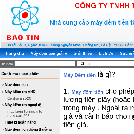
Trang chủ
Máy đếm tiền giá rẻ
Giới thiệu
Dịch Vụ
Sửa má
Tìm kiếm:
là gì?
Danh mục sản phẩm
Máy Đếm tiền
Máy đếm tiền
1.
cho phép
Máy đếm tiền
Máy kiểm tra VNĐ
lượng tiền giấy (hoặc 
Cashscan 520
Máy kiểm tra ngoại tệ
trong máy . Ngoài ra 
may kiem tra ngoai te
giả và cảnh báo cho n
maxscan-268
Thiết bị ngân hàng
tiền giả.
Máy đếm tiền thông thường