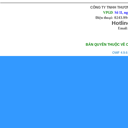
CÔNG TY TNHH THƯƠN
VPGD
:
Số 11, n
Điện thoại:
0243.99
Hotlin
Email:
BẢN QUYỀN THUỘC VỀ C
OWF 4.9.6