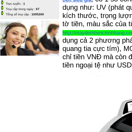
Trực tuyến :
1
dụng như: UV (phát qu
Truy cập trong ngày :
67
kích thước, trọng lượn
Tổng số truy cập :
1695269
tờ tiền, màu sắc của từ
http://maydemtienchinhhang.c
dụng cả 2 phương pháp
quang tia cực tím), M
chỉ tiền VNĐ mà còn đ
tiền ngoại tệ như US