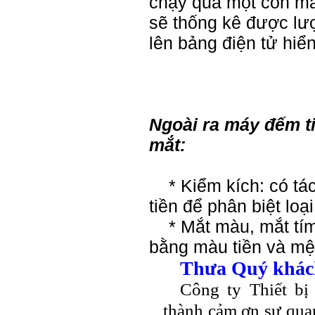
chạy qua một con mắ
sẽ thống kê được lượ
lên bảng điện tử hiển
Ngoài ra máy đếm ti
mắt:
* Kiểm kích: có tác
tiền để phân biệt loại
* Mắt màu, mắt tím: 
bằng màu tiền và mệ
Thưa Quý khác
Công ty Thiết b
thành cảm ơn sự qua