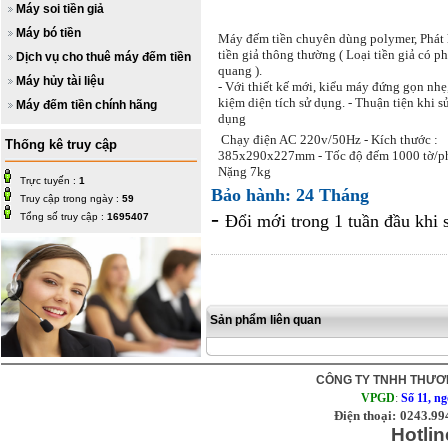
Máy soi tiền giả
Máy bó tiền
Máy đếm tiền chuyên dùng polymer, Phát 
tiền giả thông thường ( Loại tiền giả có ph
Dịch vụ cho thuê máy đếm tiền
quang ).
Máy hủy tài liệu
- Với thiết kế mới, kiểu máy đứng gọn nhẹ,
kiệm diện tích sử dụng. - Thuận tiện khi s
Máy đếm tiền chính hãng
dụng
Chạy điện AC 220v/50Hz - Kích thước :
Thống kê truy cập
385x290x227mm - Tốc độ đếm 1000 tờ/ph
Nặng 7kg
Trực tuyến :
1
Bảo hành: 24 Tháng
Truy cập trong ngày :
59
-
Tổng số truy cập :
1695407
Đổi mới trong 1 tuần đầu khi 
Sản phẩm liên quan
CÔNG TY TNHH THƯƠN
VPGD
:
Số 11, n
Điện thoại:
0243.99
Hotlin