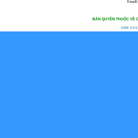
Email:
BẢN QUYỀN THUỘC VỀ C
OWF 4.9.6