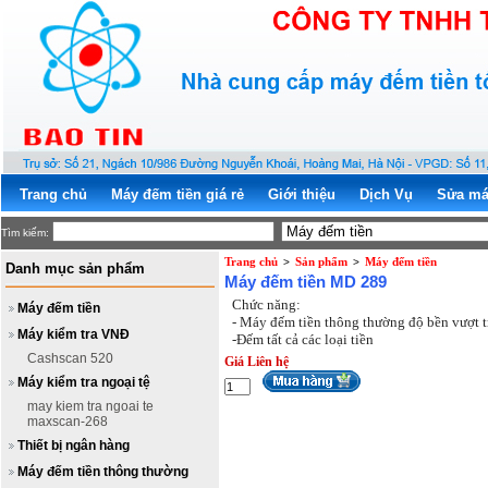
Trang chủ
Máy đếm tiền giá rẻ
Giới thiệu
Dịch Vụ
Sửa má
Tìm kiếm:
Trang chủ
Sản phẩm
Máy đếm tiền
>
>
Danh mục sản phẩm
Máy đếm tiền MD 289
Chức năng:
Máy đếm tiền
- Máy đếm tiền thông thường độ bền vượt t
Máy kiểm tra VNĐ
-Đếm tất cả các loại tiền
Cashscan 520
Giá Liên hệ
Máy kiểm tra ngoại tệ
may kiem tra ngoai te
maxscan-268
Thiết bị ngân hàng
Máy đếm tiền thông thường