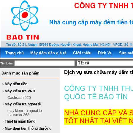
Trang chủ
Máy đếm tiền giá rẻ
Giới thiệu
Dịch Vụ
Sửa má
Tìm kiếm:
Dịch vụ sửa chữa máy đếm t
Danh mục sản phẩm
Máy đếm tiền
CÔNG TY TNHH TH
Máy kiểm tra VNĐ
QUỐC TẾ BẢO TÍN
Cashscan 520
Máy kiểm tra ngoại tệ
may kiem tra ngoai te
NHÀ CUNG CẤP VÀ 
maxscan-268
TỐT NHẤT TẠI VIỆT 
Thiết bị ngân hàng
Máy đếm tiền thông thường