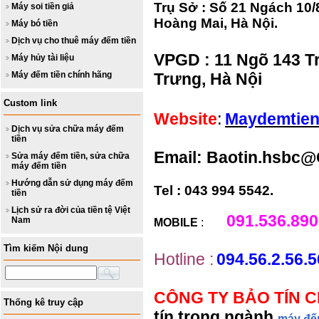
Trụ Sở : Số 21 Ngách 1
Máy soi tiền giả
Hoàng Mai, Hà Nội.
Máy bó tiền
Dịch vụ cho thuê máy đếm tiền
VPGD : 11 Ngõ 143 T
Máy hủy tài liệu
Máy đếm tiền chính hãng
Trưng, Hà Nộ
i
Custom link
:
Website
Maydemtien
Dịch vụ sửa chữa máy đếm
tiền
Email: Baotin.hsbc
Sửa máy đếm tiền, sửa chữa
máy đếm tiền
Hướng dẫn sử dụng máy đếm
Tel : 043 994 5542.
tiền
Lịch sử ra đời của tiền tệ Việt
091.536.890
Nam
MOBILE
:
Tìm kiếm Nội dung
Hotline :
094.56.2.56.5
CÔNG TY BẢO TÍN 
Thống kê truy cập
tín trong ngành
máy đế