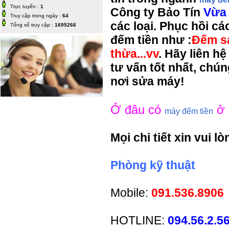
Trực tuyến :
1
Công ty Bảo Tín
Vừa
Truy cập trong ngày :
64
các loại. Phục hồi cá
Tổng số truy cập :
1695266
đếm tiền như :
Đếm sa
thừa.
..vv
. Hãy liên h
tư vấn tốt nhất, chún
nơi sửa máy!
Ở đâu có
ở 
máy đếm tiền
Mọi chi tiết xin vui lò
Phòng kỹ thuật
Mobile:
091.536.8906
HOTLINE:
094.56.2.5