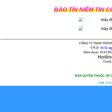
BẢO TÍN NIỀM TIN 
CÔNG TY TNHH THƯƠN
VPGD
:
Số 11, n
Điện thoại:
0243.99
Hotlin
Email:
BẢN QUYỀN THUỘC VỀ C
OWF 4.9.6