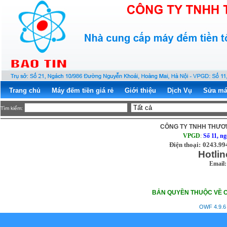
Trang chủ
Máy đếm tiền giá rẻ
Giới thiệu
Dịch Vụ
Sửa má
Tìm kiếm:
CÔNG TY TNHH THƯƠN
VPGD
:
Số 11, n
Điện thoại:
0243.99
Hotlin
Email:
BẢN QUYỀN THUỘC VỀ C
OWF 4.9.6